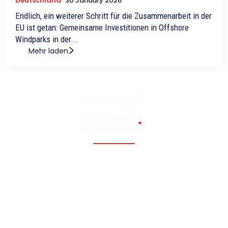
Deutschland
30 January 2026
Endlich, ein weiterer Schritt für die Zusammenarbeit in der
EU ist getan: Gemeinsame Investitionen in Offshore
Windparks in der...
Mehr laden
Fossil, renewable, nuclear, and Eastern Europe, Caucasia,
Central Asia, Russia, China
Hauptmenü