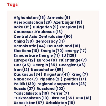
Tags
Afghanistan
(15)
Armenia
(9)
Aserbaidschan
(28)
Azerbaijan
(15)
Baku
(15)
Bulgarien
(9)
Caspian
(15)
Caucasus, Kaukasus
(13)
Central Asia, Zentralasien
(90)
China
(30)
democracy
(11)
Demokratie
(44)
Deutschland
(16)
Elections
(10)
Energie
(70)
energy
(17)
Erneuerbare Energie
(11)
EU
(129)
Europa
(12)
Europe
(9)
Flüchtlinge
(7)
Gas
(45)
Georgia
(35)
Georgien
(46)
Iran
(12)
Kasachstan
(55)
Kaukasus
(34)
Kirgistan
(41)
Krieg
(7)
Nabucco
(7)
Pipeline
(21)
politics
(17)
Politik
(139)
regional cooperation
(28)
Russia
(27)
Russland
(102)
Tadschikistan
(10)
Terror
(7)
Turkmenistan
(10)
Ukraine
(55)
USA
(18)
Usbekistan
(57)
Uzbekistan
(18)