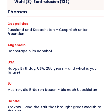
Wahl
(8)
Zentralasien
(137)
Themen
Geopolitics
V
Russland und Kasachstan – Gespräch unter
Freunden
Ar
Allgemein
Hochstapeln im Bahnhof
USA
Happy Birthday, USA, 250 years – and what is your
future?
EU
Musiker, die Brücken bauen – bis nach Usbekistan
Handel
Krakow – and the salt that brought great wealth to