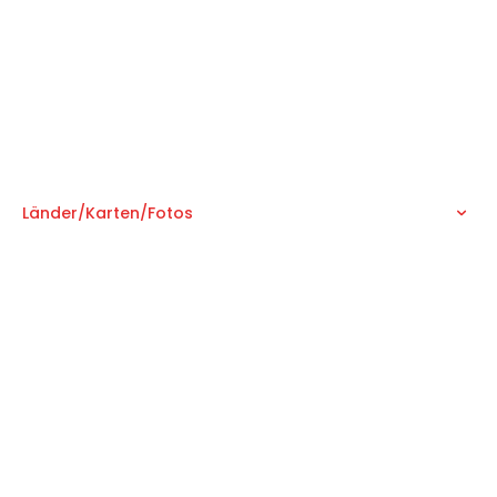
Hauptmenü
Startseite
Länder/Karten/Fotos
Energie
Zentralasien
Kaukasus
EU
Aktuelle Blog-Beiträge