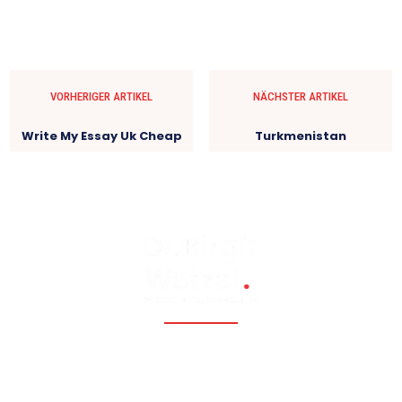
VORHERIGER ARTIKEL
NÄCHSTER ARTIKEL
Write My Essay Uk Cheap
Turkmenistan
Fossil, renewable, nuclear, and Eastern Europe, Caucasia,
Central Asia, Russia, China