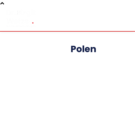
Polen
AFGHANISTAN
ALLGEMEIN
ARMENIA
ASERBAIDSCHAN
ATOM
AZERBAIJAN
BIRGITWETZEL.DE
BULGARIEN
CASPIAN
CAUCASUS, KAUKASUS