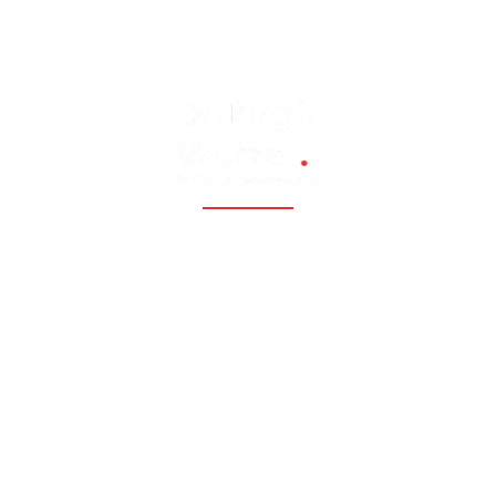
Fossil, renewable, nuclear, and Eastern Europe, Caucasia,
Central Asia, Russia, China
Hauptmenü
Startseite