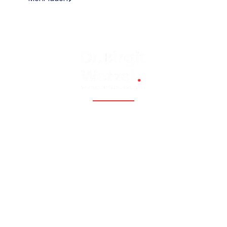
Fossil, renewable, nuclear, and Eastern Europe, Caucasia,
Central Asia, Russia, China
Hauptmenü