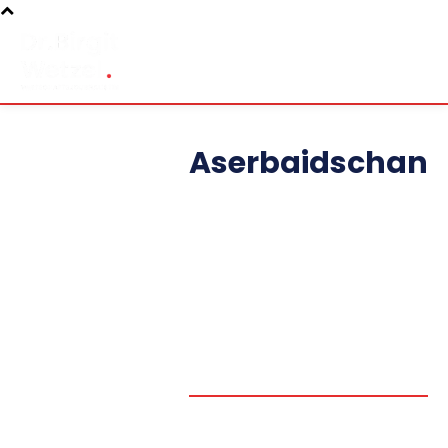
Aserbaidschan
AFGHANISTAN
ALLGEMEIN
ARMENIA
ASERBAIDSCHAN
ATOM
AZERBAIJAN
BIRGITWETZEL.DE
BULGARIEN
CASPIAN
CAUCASUS, KAUKASUS