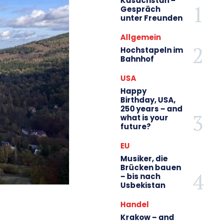
Kasachstan –
Gespräch
unter Freunden
Allgemein
Hochstapeln im
Bahnhof
USA
Happy
Birthday, USA,
250 years – and
what is your
future?
EU
Musiker, die
Brücken bauen
– bis nach
Usbekistan
Handel
Krakow – and