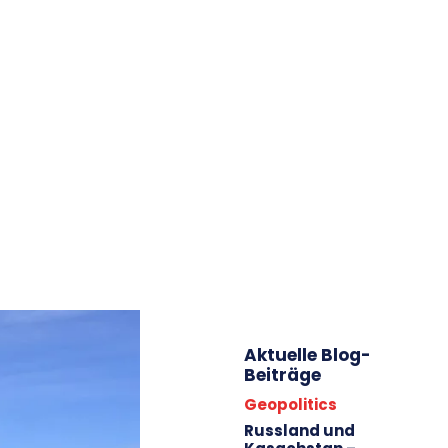
WILLKOMMEN!
ÜBER MICH
BEITRÄGE/ARCHIV
AKTIVITÄTEN
IMPRESSUM
ARBEITE FÜR
STARTSEITE
LÄNDER/KARTEN/FOTOS
ENERGIE
ZENTRALASIEN
KAUKASUS
EU
Aktuelle Blog-
Beiträge
Geopolitics
Russland und