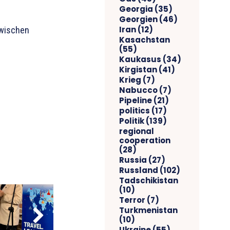
Georgia
(35)
Georgien
(46)
Iran
(12)
zwischen
Kasachstan
(55)
Kaukasus
(34)
Kirgistan
(41)
Krieg
(7)
Nabucco
(7)
Pipeline
(21)
politics
(17)
Politik
(139)
regional
cooperation
(28)
Russia
(27)
Russland
(102)
Tadschikistan
(10)
Terror
(7)
Turkmenistan
(10)
Ukraine
(55)