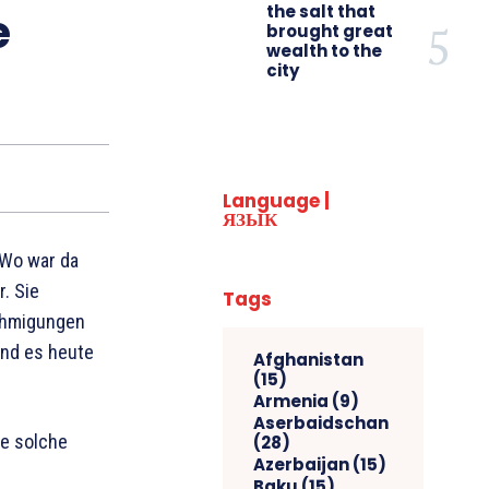
the salt that
e
brought great
wealth to the
city
Language |
ЯЗЫК
 Wo war da
. Sie
Tags
nehmigungen
ind es heute
Afghanistan
(15)
Armenia
(9)
Aserbaidschan
ne solche
(28)
Azerbaijan
(15)
Baku
(15)