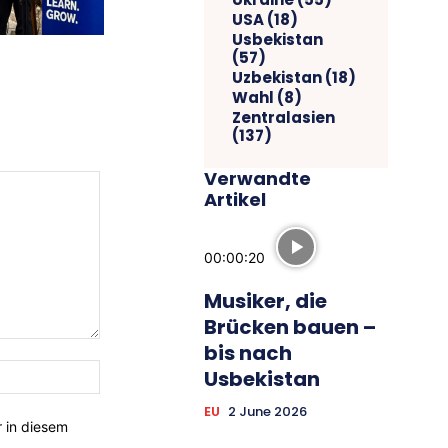
USA
(18)
Usbekistan
(57)
Uzbekistan
(18)
Wahl
(8)
Zentralasien
(137)
Verwandte
Artikel
00:00:20
Musiker, die
Brücken bauen –
bis nach
Website:
Usbekistan
EU
2 June 2026
 in diesem