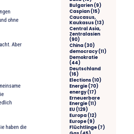
Bulgarien
(9)
Caspian
(15)
ungen
Caucasus,
und ohne
Kaukasus
(13)
Central Asia,
Zentralasien
(90)
acht. Aber
China
(30)
democracy
(11)
Demokratie
(44)
Deutschland
(16)
Elections
(10)
emeinsame
Energie
(70)
energy
(17)
ie
Erneuerbare
edlich
Energie
(11)
EU
(129)
Europa
(12)
Europe
(9)
Sie haben die
Flüchtlinge
(7)
Gas
(45)