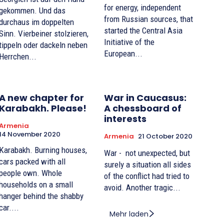
for energy, independent
gekommen. Und das
from Russian sources, that
durchaus im doppelten
started the Central Asia
Sinn. Vierbeiner stolzieren,
Initiative of the
tippeln oder dackeln neben
European...
Herrchen...
A new chapter for
War in Caucasus:
Karabakh. Please!
A chessboard of
interests
Armenia
14 November 2020
Armenia
21 October 2020
Karabakh. Burning houses,
War - not unexpected, but
cars packed with all
surely a situation all sides
people own. Whole
of the conflict had tried to
households on a small
avoid. Another tragic...
hanger behind the shabby
car....
Mehr laden