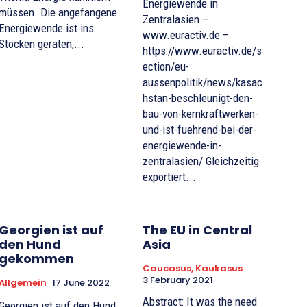
Energiewende in
müssen. Die angefangene
Zentralasien –
Energiewende ist ins
www.euractiv.de –
Stocken geraten,...
https://www.euractiv.de/s
ection/eu-
aussenpolitik/news/kasac
hstan-beschleunigt-den-
bau-von-kernkraftwerken-
und-ist-fuehrend-bei-der-
energiewende-in-
zentralasien/ Gleichzeitig
exportiert...
Georgien ist auf
The EU in Central
den Hund
Asia
gekommen
Caucasus, Kaukasus
3 February 2021
Allgemein
17 June 2022
Abstract: It was the need
Georgien ist auf den Hund