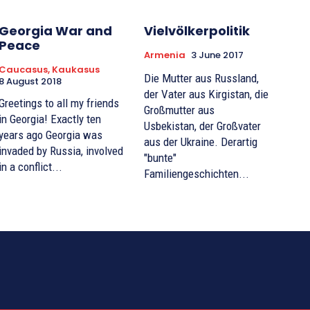
Georgia War and
Vielvölkerpolitik
Peace
Armenia
3 June 2017
Caucasus, Kaukasus
Die Mutter aus Russland,
8 August 2018
der Vater aus Kirgistan, die
Greetings to all my friends
Großmutter aus
in Georgia! Exactly ten
Usbekistan, der Großvater
years ago Georgia was
aus der Ukraine. Derartig
invaded by Russia, involved
"bunte"
in a conflict...
Familiengeschichten...