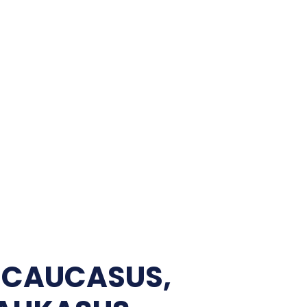
WILLKOMMEN!
ÜBER MICH
BEITRÄGE/ARCHIV
AKTIVITÄTEN
IMPRESSUM
ARBEITE FÜR
STARTSEITE
LÄNDER/KARTEN/FOTOS
ENERGIE
ZENTRALASIEN
KAUKASUS
EU
:
CAUCASUS,