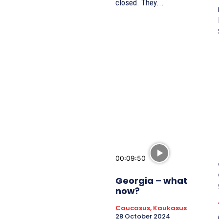
closed. They...
00:09:50
Georgia – what
now?
Caucasus, Kaukasus
28 October 2024