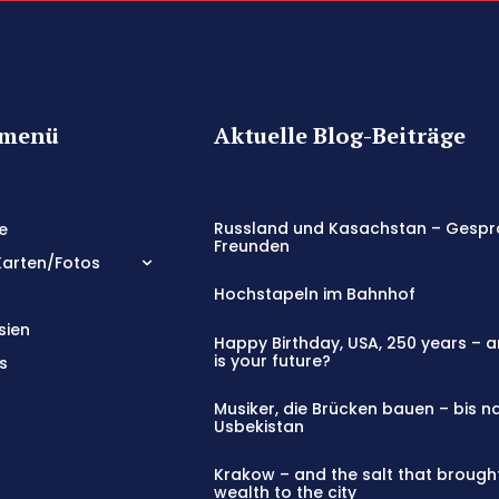
tmenü
Aktuelle Blog-Beiträge
Russland und Kasachstan – Gespr
e
Freunden
Karten/Fotos
Hochstapeln im Bahnhof
sien
Happy Birthday, USA, 250 years – 
is your future?
s
Musiker, die Brücken bauen – bis n
Usbekistan
Krakow – and the salt that brough
wealth to the city