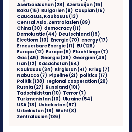
Aserbaidschan
(28)
Azerbaijan
(15)
Baku
(15)
Bulgarien
(9)
Caspian
(15)
Caucasus, Kaukasus
(13)
Central Asia, Zentralasien
(89)
China
(30)
democracy
(11)
Demokratie
(44)
Deutschland
(15)
Elections
(10)
Energie
(70)
energy
(17)
Erneuerbare Energie
(11)
EU
(128)
Europa
(12)
Europe
(9)
Flüchtlinge
(7)
Gas
(45)
Georgia
(35)
Georgien
(46)
Iran
(12)
Kasachstan
(54)
Kaukasus
(34)
Kirgistan
(41)
Krieg
(7)
Nabucco
(7)
Pipeline
(21)
politics
(17)
Politik
(138)
regional cooperation
(26)
Russia
(27)
Russland
(101)
Tadschikistan
(10)
Terror
(7)
Turkmenistan
(10)
Ukraine
(54)
USA
(18)
Usbekistan
(57)
Uzbekistan
(18)
Wahl
(8)
Zentralasien
(136)