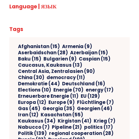
Language | ЯЗЫК
Tags
Afghanistan
(15)
Armenia
(9)
Aserbaidschan
(28)
Azerbaijan
(15)
Baku
(15)
Bulgarien
(9)
Caspian
(15)
Caucasus, Kaukasus
(13)
Central Asia, Zentralasien
(90)
China
(30)
democracy
(11)
Demokratie
(44)
Deutschland
(16)
Elections
(10)
Energie
(70)
energy
(17)
Erneuerbare Energie
(11)
EU
(129)
Europa
(12)
Europe
(9)
Flüchtlinge
(7)
Gas
(45)
Georgia
(35)
Georgien
(46)
Iran
(12)
Kasachstan
(55)
Kaukasus
(34)
Kirgistan
(41)
Krieg
(7)
Nabucco
(7)
Pipeline
(21)
politics
(17)
Politik
(139)
regional cooperation
(28)