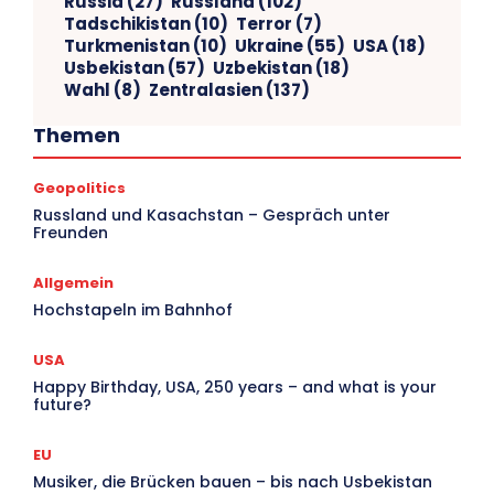
Russia
(27)
Russland
(102)
Tadschikistan
(10)
Terror
(7)
Turkmenistan
(10)
Ukraine
(55)
USA
(18)
Usbekistan
(57)
Uzbekistan
(18)
Wahl
(8)
Zentralasien
(137)
Themen
Geopolitics
V
Russland und Kasachstan – Gespräch unter
Freunden
Ar
Allgemein
Hochstapeln im Bahnhof
USA
Happy Birthday, USA, 250 years – and what is your
future?
EU
Musiker, die Brücken bauen – bis nach Usbekistan