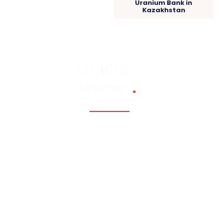
Uranium Bank in
Kazakhstan
Fossil, renewable, nuclear, and Eastern Europe, Caucasia,
Central Asia, Russia, China
Hauptmenü