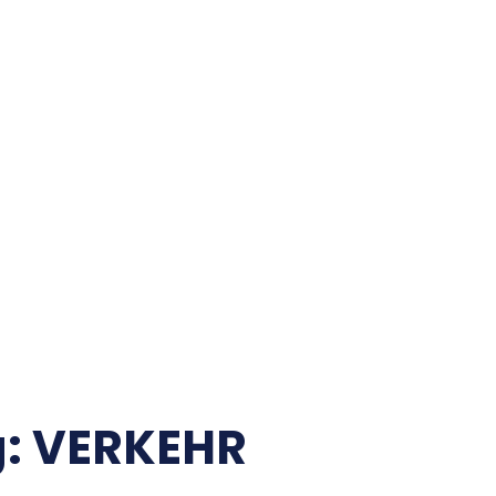
WILLKOMMEN!
ÜBER MICH
BEITRÄGE/ARCHIV
AKTIVITÄTEN
IMPRESSUM
ARBEITE FÜR
STARTSEITE
LÄNDER/KARTEN/FOTOS
ENERGIE
ZENTRALASIEN
KAUKASUS
EU
g:
VERKEHR