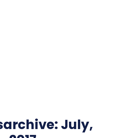
WILLKOMMEN!
ÜBER MICH
BEITRÄGE/ARCHIV
AKTIVITÄTEN
IMPRESSUM
ARBEITE FÜR
STARTSEITE
LÄNDER/KARTEN/FOTOS
ENERGIE
ZENTRALASIEN
KAUKASUS
EU
archive: July,