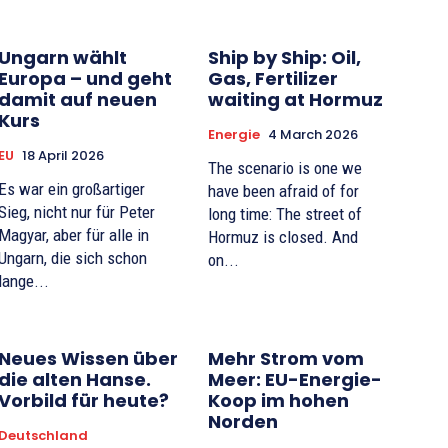
Ungarn wählt
Ship by Ship: Oil,
Europa – und geht
Gas, Fertilizer
damit auf neuen
waiting at Hormuz
Kurs
Energie
4 March 2026
EU
18 April 2026
The scenario is one we
Es war ein großartiger
have been afraid of for
Sieg, nicht nur für Peter
long time: The street of
Magyar, aber für alle in
Hormuz is closed. And
Ungarn, die sich schon
on...
lange...
Neues Wissen über
Mehr Strom vom
die alten Hanse.
Meer: EU-Energie-
Vorbild für heute?
Koop im hohen
Norden
Deutschland