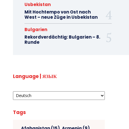
Usbekistan
Mit Hochtempo von Ost nach
West – neue Züge in Usbekistan
Bulgarien
Rekordverdächtig: Bulgarien – 8.
Runde
Language | ЯЗЫК
Tags
Afghanistan
(15)
Armenia
(9)