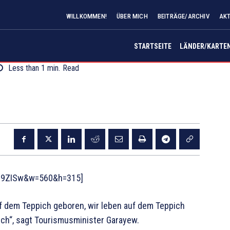
WILLKOMMEN!
ÜBER MICH
BEITRÄGE/ARCHIV
AKT
STARTSEITE
LÄNDER/KARTE
Less than 1
min.
Read
j69ZISw&w=560&h=315]
f dem Teppich geboren, wir leben auf dem Teppich
ch“, sagt Tourismusminister Garayew.