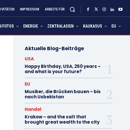
IVITÄTEN
IMPRESSUM
ARBEITE FÜR
N/FOTOS
ENERGIE
ZENTRALASIEN
KAUKASUS
EU
Aktuelle Blog-Beiträge
USA
Happy Birthday, USA, 250 years –
and what is your future?
EU
Musiker, die Brücken bauen – bis
nach Usbekistan
Handel
Krakow – and the salt that
brought great wealth to the city