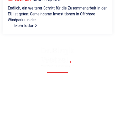
Deutschland
30 January 2026
Endlich, ein weiterer Schritt für die Zusammenarbeit in der
EU ist getan: Gemeinsame Investitionen in Offshore
Windparks in der...
Mehr laden
Fossil, renewable, nuclear, and Eastern Europe, Caucasia,
Central Asia, Russia, China
Hauptmenü