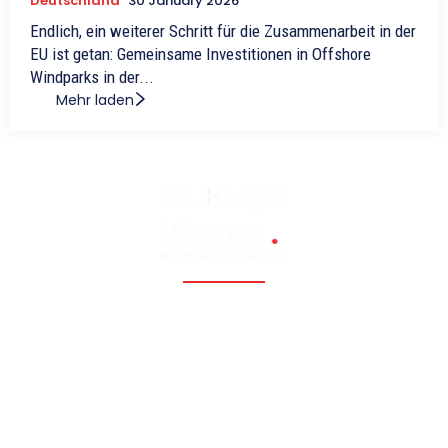
Deutschland
30 January 2026
Endlich, ein weiterer Schritt für die Zusammenarbeit in der
EU ist getan: Gemeinsame Investitionen in Offshore
Windparks in der...
Mehr laden
Fossil, renewable, nuclear, and Eastern Europe, Caucasia,
Central Asia, Russia, China
Hauptmenü