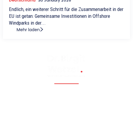
Deutschland
30 January 2026
Endlich, ein weiterer Schritt für die Zusammenarbeit in der
EU ist getan: Gemeinsame Investitionen in Offshore
Windparks in der...
Mehr laden
Fossil, renewable, nuclear, and Eastern Europe, Caucasia,
Central Asia, Russia, China
Hauptmenü