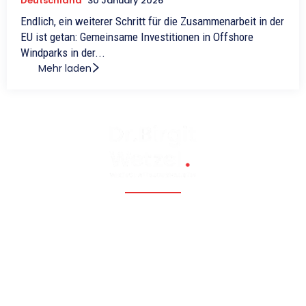
Deutschland
30 January 2026
Endlich, ein weiterer Schritt für die Zusammenarbeit in der
EU ist getan: Gemeinsame Investitionen in Offshore
Windparks in der...
Mehr laden
Fossil, renewable, nuclear, and Eastern Europe, Caucasia,
Central Asia, Russia, China
Hauptmenü