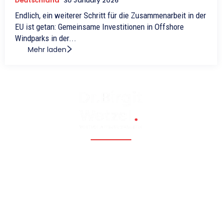
Deutschland
30 January 2026
Endlich, ein weiterer Schritt für die Zusammenarbeit in der
EU ist getan: Gemeinsame Investitionen in Offshore
Windparks in der...
Mehr laden
Fossil, renewable, nuclear, and Eastern Europe, Caucasia,
Central Asia, Russia, China
Hauptmenü