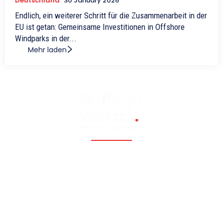
Deutschland
30 January 2026
Endlich, ein weiterer Schritt für die Zusammenarbeit in der
EU ist getan: Gemeinsame Investitionen in Offshore
Windparks in der...
Mehr laden
Fossil, renewable, nuclear, and Eastern Europe, Caucasia,
Central Asia, Russia, China
Hauptmenü