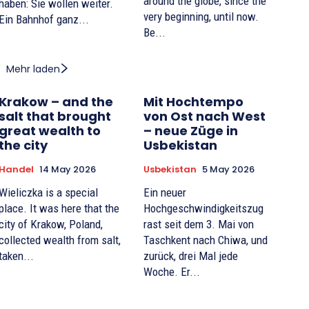
around the globe, since the
haben: Sie wollen weiter.
very beginning, until now.
Ein Bahnhof ganz...
Be...
Mehr laden
Krakow – and the
Mit Hochtempo
salt that brought
von Ost nach West
great wealth to
– neue Züge in
the city
Usbekistan
Handel
14 May 2026
Usbekistan
5 May 2026
Wieliczka is a special
Ein neuer
place. It was here that the
Hochgeschwindigkeitszug
city of Krakow, Poland,
rast seit dem 3. Mai von
collected wealth from salt,
Taschkent nach Chiwa, und
taken...
zurück, drei Mal jede
Woche. Er...