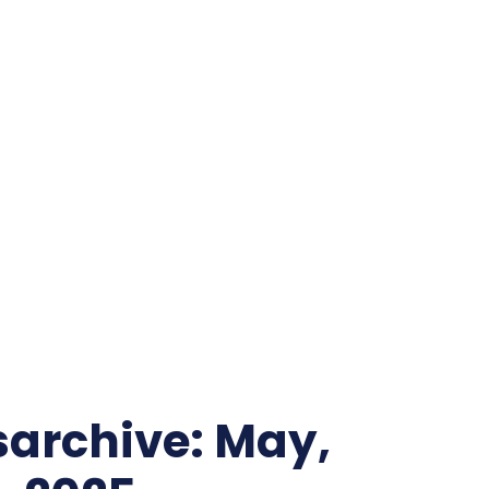
WILLKOMMEN!
ÜBER MICH
BEITRÄGE/ARCHIV
AKTIVITÄTEN
IMPRESSUM
ARBEITE FÜR
STARTSEITE
LÄNDER/KARTEN/FOTOS
ENERGIE
ZENTRALASIEN
KAUKASUS
EU
archive: May,