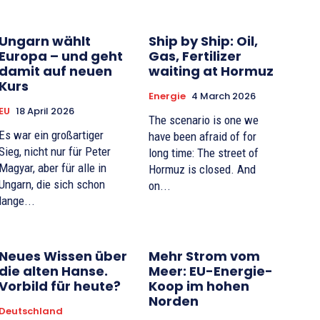
Ungarn wählt
Ship by Ship: Oil,
Europa – und geht
Gas, Fertilizer
damit auf neuen
waiting at Hormuz
Kurs
Energie
4 March 2026
EU
18 April 2026
The scenario is one we
Es war ein großartiger
have been afraid of for
Sieg, nicht nur für Peter
long time: The street of
Magyar, aber für alle in
Hormuz is closed. And
Ungarn, die sich schon
on...
lange...
Neues Wissen über
Mehr Strom vom
die alten Hanse.
Meer: EU-Energie-
Vorbild für heute?
Koop im hohen
Norden
Deutschland