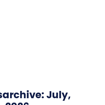
WILLKOMMEN!
ÜBER MICH
BEITRÄGE/ARCHIV
AKTIVITÄTEN
IMPRESSUM
ARBEITE FÜR
STARTSEITE
LÄNDER/KARTEN/FOTOS
ENERGIE
ZENTRALASIEN
KAUKASUS
EU
archive: July,