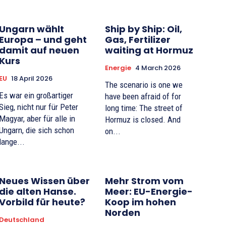
Ungarn wählt
Ship by Ship: Oil,
Europa – und geht
Gas, Fertilizer
damit auf neuen
waiting at Hormuz
Kurs
Energie
4 March 2026
EU
18 April 2026
The scenario is one we
Es war ein großartiger
have been afraid of for
Sieg, nicht nur für Peter
long time: The street of
Magyar, aber für alle in
Hormuz is closed. And
Ungarn, die sich schon
on...
lange...
Neues Wissen über
Mehr Strom vom
die alten Hanse.
Meer: EU-Energie-
Vorbild für heute?
Koop im hohen
Norden
Deutschland