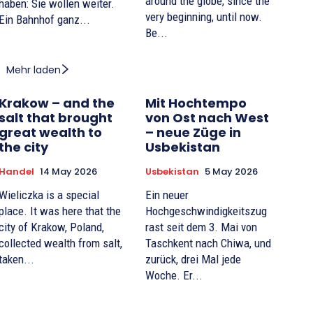
around the globe, since the
haben: Sie wollen weiter.
very beginning, until now.
Ein Bahnhof ganz...
Be...
Mehr laden
Krakow – and the
Mit Hochtempo
salt that brought
von Ost nach West
great wealth to
– neue Züge in
the city
Usbekistan
Handel
14 May 2026
Usbekistan
5 May 2026
Wieliczka is a special
Ein neuer
place. It was here that the
Hochgeschwindigkeitszug
city of Krakow, Poland,
rast seit dem 3. Mai von
collected wealth from salt,
Taschkent nach Chiwa, und
taken...
zurück, drei Mal jede
Woche. Er...