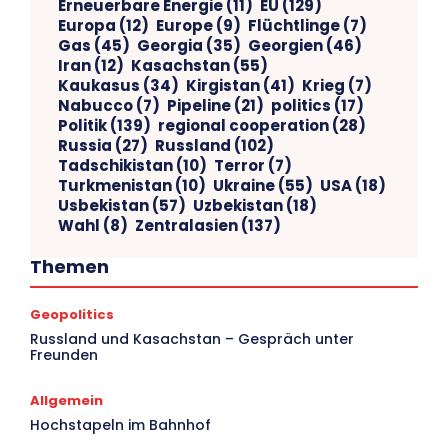
Erneuerbare Energie
(11)
EU
(129)
Europa
(12)
Europe
(9)
Flüchtlinge
(7)
Gas
(45)
Georgia
(35)
Georgien
(46)
Iran
(12)
Kasachstan
(55)
Kaukasus
(34)
Kirgistan
(41)
Krieg
(7)
Nabucco
(7)
Pipeline
(21)
politics
(17)
Politik
(139)
regional cooperation
(28)
Russia
(27)
Russland
(102)
Tadschikistan
(10)
Terror
(7)
Turkmenistan
(10)
Ukraine
(55)
USA
(18)
Usbekistan
(57)
Uzbekistan
(18)
Wahl
(8)
Zentralasien
(137)
Themen
Geopolitics
V
Russland und Kasachstan – Gespräch unter
Freunden
Ar
Allgemein
Hochstapeln im Bahnhof