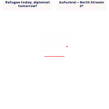
Refugee today, diplomat
Aufschrei – North Stream
tomorrow?
2?
Fossil, renewable, nuclear, and Eastern Europe, Caucasia,
Central Asia, Russia, China
Hauptmenü