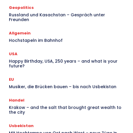
Geopolitics
V
Russland und Kasachstan – Gespräch unter
Freunden
Ar
Allgemein
Hochstapeln im Bahnhof
USA
Happy Birthday, USA, 250 years – and what is your
future?
EU
Musiker, die Brücken bauen – bis nach Usbekistan
Handel
Krakow – and the salt that brought great wealth to
the city
Usbekistan
Mit Hochtempo von Ost nach West – neue Züge in