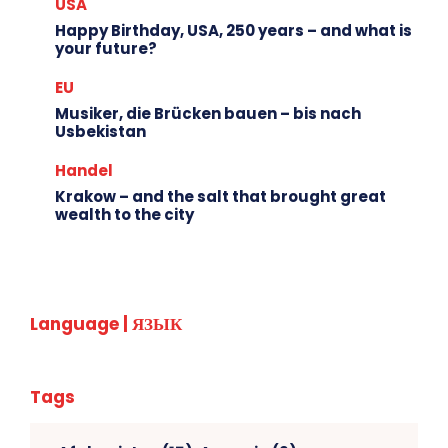
USA
Happy Birthday, USA, 250 years – and what is
your future?
EU
Musiker, die Brücken bauen – bis nach
Usbekistan
Handel
Krakow – and the salt that brought great
wealth to the city
Language | ЯЗЫК
Tags