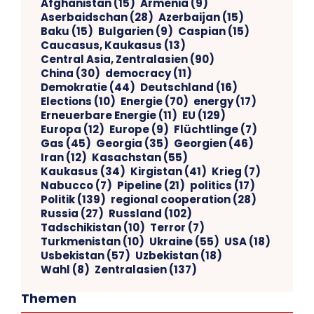
Afghanistan
(15)
Armenia
(9)
Aserbaidschan
(28)
Azerbaijan
(15)
Baku
(15)
Bulgarien
(9)
Caspian
(15)
Caucasus, Kaukasus
(13)
Central Asia, Zentralasien
(90)
China
(30)
democracy
(11)
Demokratie
(44)
Deutschland
(16)
Elections
(10)
Energie
(70)
energy
(17)
Erneuerbare Energie
(11)
EU
(129)
Europa
(12)
Europe
(9)
Flüchtlinge
(7)
Gas
(45)
Georgia
(35)
Georgien
(46)
Iran
(12)
Kasachstan
(55)
Kaukasus
(34)
Kirgistan
(41)
Krieg
(7)
Nabucco
(7)
Pipeline
(21)
politics
(17)
Politik
(139)
regional cooperation
(28)
Russia
(27)
Russland
(102)
Tadschikistan
(10)
Terror
(7)
Turkmenistan
(10)
Ukraine
(55)
USA
(18)
Usbekistan
(57)
Uzbekistan
(18)
Wahl
(8)
Zentralasien
(137)
Themen