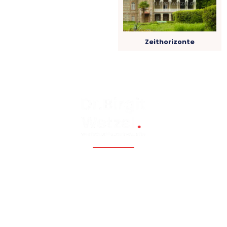
Zeithorizonte
Fossil, renewable, nuclear, and Eastern Europe, Caucasia,
Central Asia, Russia, China