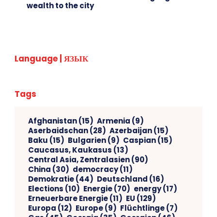
wealth to the city
Language | ЯЗЫК
Tags
Afghanistan
(15)
Armenia
(9)
Aserbaidschan
(28)
Azerbaijan
(15)
Baku
(15)
Bulgarien
(9)
Caspian
(15)
Caucasus, Kaukasus
(13)
Central Asia, Zentralasien
(90)
China
(30)
democracy
(11)
Demokratie
(44)
Deutschland
(16)
Elections
(10)
Energie
(70)
energy
(17)
Erneuerbare Energie
(11)
EU
(129)
Europa
(12)
Europe
(9)
Flüchtlinge
(7)