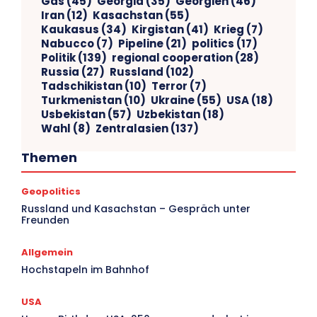
Gas
(45)
Georgia
(35)
Georgien
(46)
Iran
(12)
Kasachstan
(55)
Kaukasus
(34)
Kirgistan
(41)
Krieg
(7)
Nabucco
(7)
Pipeline
(21)
politics
(17)
Politik
(139)
regional cooperation
(28)
Russia
(27)
Russland
(102)
Tadschikistan
(10)
Terror
(7)
Turkmenistan
(10)
Ukraine
(55)
USA
(18)
Usbekistan
(57)
Uzbekistan
(18)
Wahl
(8)
Zentralasien
(137)
Themen
Geopolitics
V
Russland und Kasachstan – Gespräch unter
Freunden
Ar
Allgemein
Hochstapeln im Bahnhof
USA