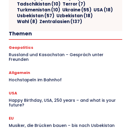
Tadschikistan
(10)
Terror
(7)
Turkmenistan
(10)
Ukraine
(55)
USA
(18)
Usbekistan
(57)
Uzbekistan
(18)
Wahl
(8)
Zentralasien
(137)
Themen
Geopolitics
V
Russland und Kasachstan – Gespräch unter
Freunden
Ar
Allgemein
Hochstapeln im Bahnhof
USA
Happy Birthday, USA, 250 years – and what is your
future?
EU
Musiker, die Brücken bauen – bis nach Usbekistan