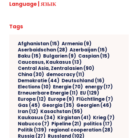
Language | ЯЗЫК
Tags
Afghanistan
(15)
Armenia
(9)
Aserbaidschan
(28)
Azerbaijan
(15)
Baku
(15)
Bulgarien
(9)
Caspian
(15)
Caucasus, Kaukasus
(13)
Central Asia, Zentralasien
(90)
China
(30)
democracy
(11)
Demokratie
(44)
Deutschland
(16)
Elections
(10)
Energie
(70)
energy
(17)
Erneuerbare Energie
(11)
EU
(129)
Europa
(12)
Europe
(9)
Flüchtlinge
(7)
Gas
(45)
Georgia
(35)
Georgien
(46)
Iran
(12)
Kasachstan
(55)
Kaukasus
(34)
Kirgistan
(41)
Krieg
(7)
Nabucco
(7)
Pipeline
(21)
politics
(17)
Politik
(139)
regional cooperation
(28)
Russia
(27)
Russland
(102)