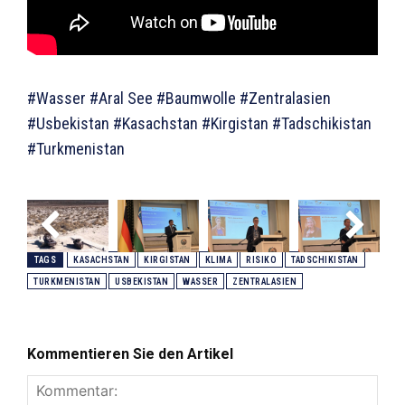
#Wasser #Aral See #Baumwolle #Zentralasien
#Usbekistan #Kasachstan #Kirgistan #Tadschikistan
#Turkmenistan
TAGS
KASACHSTAN
KIRGISTAN
KLIMA
RISIKO
TADSCHIKISTAN
TURKMENISTAN
USBEKISTAN
WASSER
ZENTRALASIEN
Kommentieren Sie den Artikel