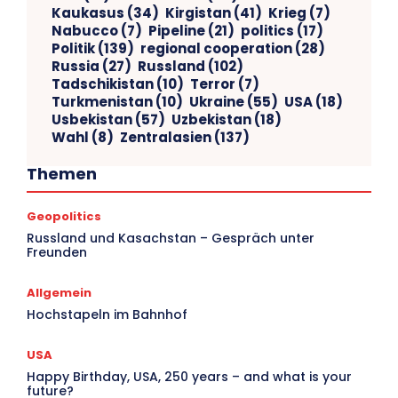
Kaukasus
(34)
Kirgistan
(41)
Krieg
(7)
Nabucco
(7)
Pipeline
(21)
politics
(17)
Politik
(139)
regional cooperation
(28)
Russia
(27)
Russland
(102)
Tadschikistan
(10)
Terror
(7)
Turkmenistan
(10)
Ukraine
(55)
USA
(18)
Usbekistan
(57)
Uzbekistan
(18)
Wahl
(8)
Zentralasien
(137)
Themen
Geopolitics
V
Russland und Kasachstan – Gespräch unter
Freunden
Ar
Allgemein
Hochstapeln im Bahnhof
USA
Happy Birthday, USA, 250 years – and what is your
future?