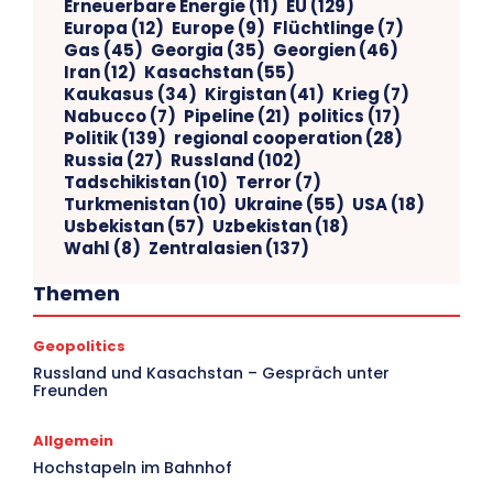
Erneuerbare Energie
(11)
EU
(129)
Europa
(12)
Europe
(9)
Flüchtlinge
(7)
Gas
(45)
Georgia
(35)
Georgien
(46)
Iran
(12)
Kasachstan
(55)
Kaukasus
(34)
Kirgistan
(41)
Krieg
(7)
Nabucco
(7)
Pipeline
(21)
politics
(17)
Politik
(139)
regional cooperation
(28)
Russia
(27)
Russland
(102)
Tadschikistan
(10)
Terror
(7)
Turkmenistan
(10)
Ukraine
(55)
USA
(18)
Usbekistan
(57)
Uzbekistan
(18)
Wahl
(8)
Zentralasien
(137)
Themen
Geopolitics
V
Russland und Kasachstan – Gespräch unter
Freunden
Ar
Allgemein
Hochstapeln im Bahnhof