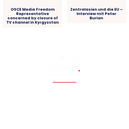
OSCE Media Freedom
Zentralasien und die EU –
Representative
Interview mit Peter
concerned by closure of
Burian
TV channel in Kyrgyzstan
Fossil, renewable, nuclear, and Eastern Europe, Caucasia,
Central Asia, Russia, China