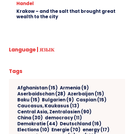
Handel
Krakow – and the salt that brought great
wealth to the city
Language | ЯЗЫК
Tags
Afghanistan
(15)
Armenia
(9)
Aserbaidschan
(28)
Azerbaijan
(15)
Baku
(15)
Bulgarien
(9)
Caspian
(15)
Caucasus, Kaukasus
(13)
Central Asia, Zentralasien
(90)
China
(30)
democracy
(11)
Demokratie
(44)
Deutschland
(16)
Elections
(10)
Energie
(70)
energy
(17)