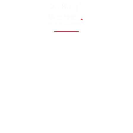
Fossil, renewable, nuclear, and Eastern Europe, Caucasia,
Central Asia, Russia, China
Hauptmenü
Startseite
Länder/Karten/Fotos
Energie
Zentralasien