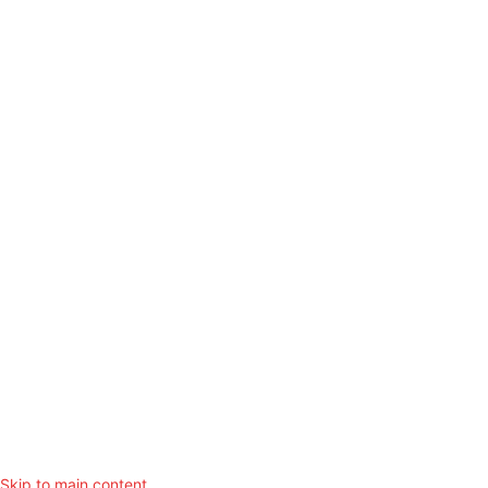
Top Menu
Willkommen!
Über mich
Beiträge/Archiv
Aktivitäten
Impressum
Arbeite für
Copyright © Dr. Birgit Wetzel. All Rights Reserved
Skip to main content