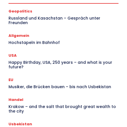
Geopolitics
V
Russland und Kasachstan – Gespräch unter
Freunden
Ar
Allgemein
Hochstapeln im Bahnhof
USA
Happy Birthday, USA, 250 years – and what is your
future?
EU
Musiker, die Brücken bauen – bis nach Usbekistan
Handel
Krakow – and the salt that brought great wealth to
the city
Usbekistan