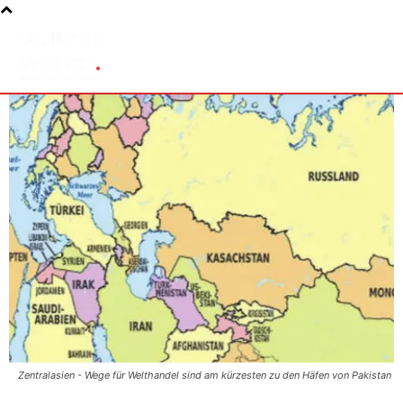
Zentralasien - Wege für Welthandel sind am kürzesten zu den Häfen von Pakistan