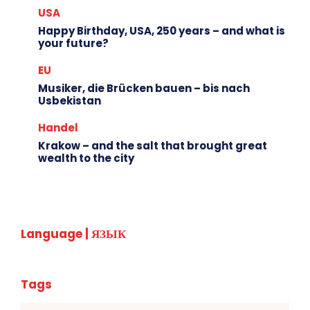
USA
Happy Birthday, USA, 250 years – and what is
your future?
EU
Musiker, die Brücken bauen – bis nach
Usbekistan
Handel
Krakow – and the salt that brought great
wealth to the city
Language | ЯЗЫК
Tags