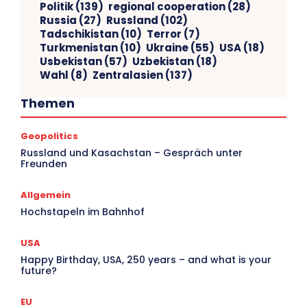
Politik
(139)
regional cooperation
(28)
Russia
(27)
Russland
(102)
Tadschikistan
(10)
Terror
(7)
Turkmenistan
(10)
Ukraine
(55)
USA
(18)
Usbekistan
(57)
Uzbekistan
(18)
Wahl
(8)
Zentralasien
(137)
Themen
Geopolitics
V
Russland und Kasachstan – Gespräch unter
Freunden
Ar
Allgemein
Hochstapeln im Bahnhof
USA
Happy Birthday, USA, 250 years – and what is your
future?
EU