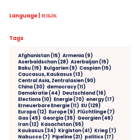
Language | ЯЗЫК
Tags
Afghanistan
(15)
Armenia
(9)
Aserbaidschan
(28)
Azerbaijan
(15)
Baku
(15)
Bulgarien
(9)
Caspian
(15)
Caucasus, Kaukasus
(13)
Central Asia, Zentralasien
(90)
China
(30)
democracy
(11)
Demokratie
(44)
Deutschland
(16)
Elections
(10)
Energie
(70)
energy
(17)
Erneuerbare Energie
(11)
EU
(129)
Europa
(12)
Europe
(9)
Flüchtlinge
(7)
Gas
(45)
Georgia
(35)
Georgien
(46)
Iran
(12)
Kasachstan
(55)
Kaukasus
(34)
Kirgistan
(41)
Krieg
(7)
Nabucco
(7)
Pipeline
(21)
politics
(17)