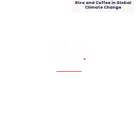
Rice and Coffee in Global
Climate Change
Fossil, renewable, nuclear, and Eastern Europe, Caucasia,
Central Asia, Russia, China
Hauptmenü