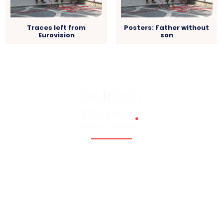
Traces left from
Posters: Father without
Eurovision
son
Fossil, renewable, nuclear, and Eastern Europe, Caucasia,
Central Asia, Russia, China
Hauptmenü