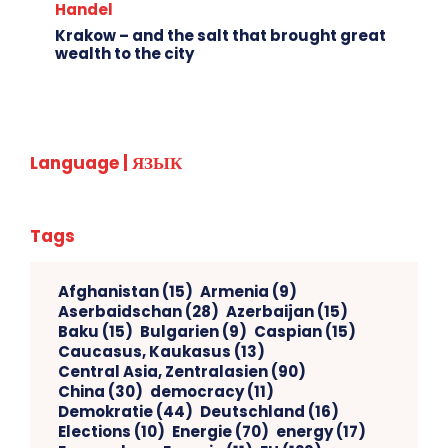
Handel
Krakow – and the salt that brought great
wealth to the city
Language | ЯЗЫК
Tags
Afghanistan
(15)
Armenia
(9)
Aserbaidschan
(28)
Azerbaijan
(15)
Baku
(15)
Bulgarien
(9)
Caspian
(15)
Caucasus, Kaukasus
(13)
Central Asia, Zentralasien
(90)
China
(30)
democracy
(11)
Demokratie
(44)
Deutschland
(16)
Elections
(10)
Energie
(70)
energy
(17)