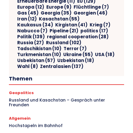
Erneuerbare Energie
(11)
EU
(129)
Europa
(12)
Europe
(9)
Flüchtlinge
(7)
Gas
(45)
Georgia
(35)
Georgien
(46)
Iran
(12)
Kasachstan
(55)
Kaukasus
(34)
Kirgistan
(41)
Krieg
(7)
Nabucco
(7)
Pipeline
(21)
politics
(17)
Politik
(139)
regional cooperation
(28)
Russia
(27)
Russland
(102)
Tadschikistan
(10)
Terror
(7)
Turkmenistan
(10)
Ukraine
(55)
USA
(18)
Usbekistan
(57)
Uzbekistan
(18)
Wahl
(8)
Zentralasien
(137)
Themen
Geopolitics
V
Russland und Kasachstan – Gespräch unter
Freunden
Ar
Allgemein
Hochstapeln im Bahnhof