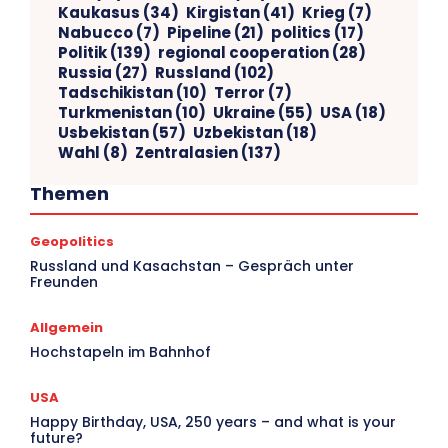
Kaukasus
(34)
Kirgistan
(41)
Krieg
(7)
Nabucco
(7)
Pipeline
(21)
politics
(17)
Politik
(139)
regional cooperation
(28)
Russia
(27)
Russland
(102)
Tadschikistan
(10)
Terror
(7)
Turkmenistan
(10)
Ukraine
(55)
USA
(18)
Usbekistan
(57)
Uzbekistan
(18)
Wahl
(8)
Zentralasien
(137)
Themen
Geopolitics
V
Russland und Kasachstan – Gespräch unter
Freunden
Ar
Allgemein
Hochstapeln im Bahnhof
USA
Happy Birthday, USA, 250 years – and what is your
future?