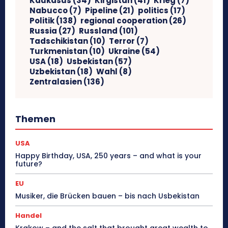
Kaukasus
(34)
Kirgistan
(41)
Krieg
(7)
Nabucco
(7)
Pipeline
(21)
politics
(17)
Politik
(138)
regional cooperation
(26)
Russia
(27)
Russland
(101)
Tadschikistan
(10)
Terror
(7)
Turkmenistan
(10)
Ukraine
(54)
USA
(18)
Usbekistan
(57)
Uzbekistan
(18)
Wahl
(8)
Zentralasien
(136)
Themen
USA
Happy Birthday, USA, 250 years – and what is your
future?
EU
Musiker, die Brücken bauen – bis nach Usbekistan
Handel
Krakow – and the salt that brought great wealth to