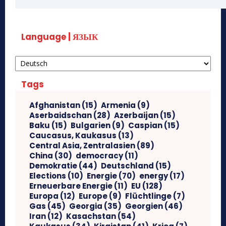
Language | ЯЗЫК
Tags
Afghanistan
(15)
Armenia
(9)
Aserbaidschan
(28)
Azerbaijan
(15)
Baku
(15)
Bulgarien
(9)
Caspian
(15)
Caucasus, Kaukasus
(13)
Central Asia, Zentralasien
(89)
China
(30)
democracy
(11)
Demokratie
(44)
Deutschland
(15)
Elections
(10)
Energie
(70)
energy
(17)
Erneuerbare Energie
(11)
EU
(128)
Europa
(12)
Europe
(9)
Flüchtlinge
(7)
Gas
(45)
Georgia
(35)
Georgien
(46)
Iran
(12)
Kasachstan
(54)