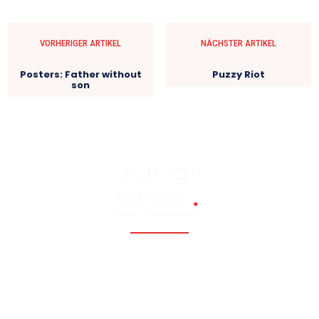
VORHERIGER ARTIKEL
NÄCHSTER ARTIKEL
Posters: Father without
Puzzy Riot
son
Fossil, renewable, nuclear, and Eastern Europe, Caucasia,
Central Asia, Russia, China