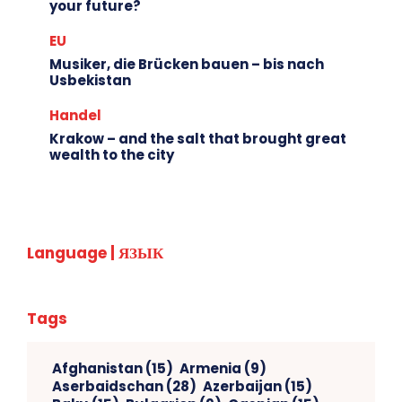
your future?
EU
Musiker, die Brücken bauen – bis nach
Usbekistan
Handel
Krakow – and the salt that brought great
wealth to the city
Language | ЯЗЫК
Tags
Afghanistan
(15)
Armenia
(9)
Aserbaidschan
(28)
Azerbaijan
(15)