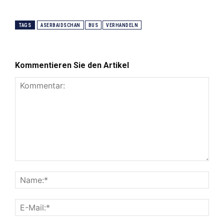
TAGS
ASERBAIDSCHAN
BUS
VERHANDELN
Kommentieren Sie den Artikel
Kommentar:
Nam
E-
Mail: