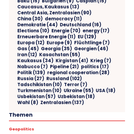
Baku
(15)
Bulgarien
(9)
Caspian
(15)
Caucasus, Kaukasus
(13)
Central Asia, Zentralasien
(90)
China
(30)
democracy
(11)
Demokratie
(44)
Deutschland
(16)
Elections
(10)
Energie
(70)
energy
(17)
Erneuerbare Energie
(11)
EU
(129)
Europa
(12)
Europe
(9)
Flüchtlinge
(7)
Gas
(45)
Georgia
(35)
Georgien
(46)
Iran
(12)
Kasachstan
(55)
Kaukasus
(34)
Kirgistan
(41)
Krieg
(7)
Nabucco
(7)
Pipeline
(21)
politics
(17)
Politik
(139)
regional cooperation
(28)
Russia
(27)
Russland
(102)
Tadschikistan
(10)
Terror
(7)
Turkmenistan
(10)
Ukraine
(55)
USA
(18)
Usbekistan
(57)
Uzbekistan
(18)
Wahl
(8)
Zentralasien
(137)
Themen
Geopolitics