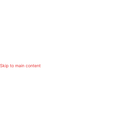
Impressum
Arbeite für
Copyright © Dr. Birgit Wetzel. All Rights Reserved
Skip to main content